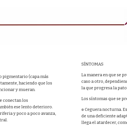
SÍNTOMAS
La manera en que se pr
lio pigmentario (capa más
caso a otro, dependien
rectamente, haciendo que los
la que progresa la pato
uncionar y mueran.
Los síntomas que se pr
e conectan los
ambién ese lento deterioro.
๏ Ceguera nocturna. Es
iferia y poco a poco avanza,
de una deficiente adap
ral.
llega el atardecer, co