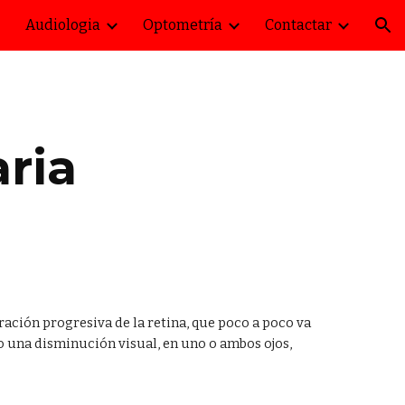
Audiologia
Optometría
Contactar
ion
ria
ación progresiva de la retina, que poco a poco va
o una disminución visual, en uno o ambos ojos,