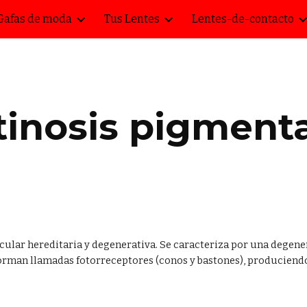
Gafas de moda
Tus Lentes
Lentes-de-contacto
ip to main content
Skip to navigat
tinosis pigmenta
ular hereditaria y degenerativa. Se caracteriza por una degener
forman llamadas fotorreceptores (conos y bastones), produciend