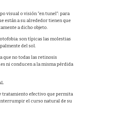
 visual o visión “en tunel”: para
ue están a su alrededor tienen que
tamente a dicho objeto.
tofobia: son típicas las molestias
ipalmente del sol.
 que no todas las retinosis
les ni conducen a la misma pérdida
AL
ay tratamiento efectivo que permita
 interrumpir el curso natural de su