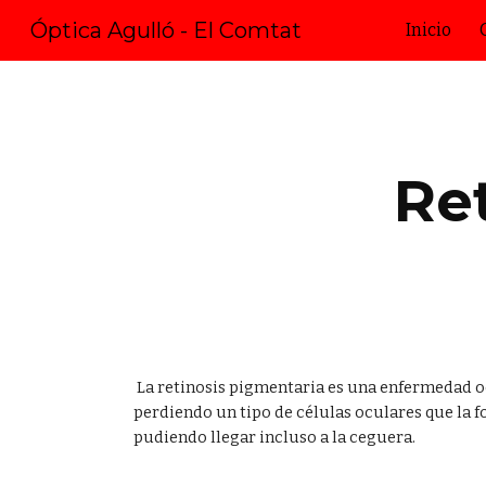
Óptica Agulló - El Comtat
Inicio
Sk
Re
La retinosis pigmentaria es una enfermedad oc
perdiendo un tipo de células oculares que la 
pudiendo llegar incluso a la ceguera.