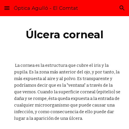
Óptica Agulló - El Comtat
Skip to main content
Skip to navigation
Úlcera corneal
La cornea es la estructura que cubre el iris y la
pupila. Es la zona más anterior del ojo, y por tanto, la
más expuesta al aire y al polvo. Es transparente y
podríamos decir que es la "ventana" a través de la
que vemos. Cuando la superficie corneal (epitelio) se
daña y se rompe, ésta queda expuesta a la entrada de
cualquier microorganismo que puede causar una
infección, y como consecuencia de ello puede dar
lugar a la aparición de una úlcera.