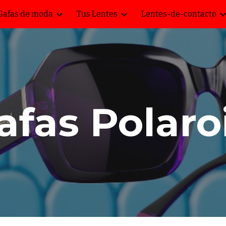
Gafas de moda
Tus Lentes
Lentes-de-contacto
ip to main content
Skip to navigat
afas Polaro