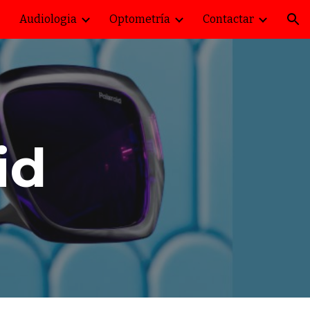
Audiologia
Optometría
Contactar
ion
id