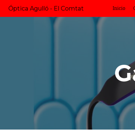
Óptica Agulló - El Comtat
Inicio
Sk
G