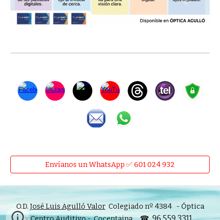
Envíanos un WhatsApp ✅ 601 024 932
O.D.
José Luis Agulló Valor
Colegiado nº 4384 - Óptica
96 559 3311
y Centro Auditivo -
Cocentaina
☎